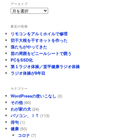
アーカイブ
ア
ー
カ
最近の投稿
イ
リモコンをアルミホイルで修理
ブ
切干大根を干すネットを作った
孫たちがやってきた
苗の周囲をビニールシートで囲う
PCをSSD化
第１ラジオ体操／堂平健康ラジオ体操
ラジオ体操が8年目
カテゴリー
WordPressの使いこなし
(3)
その他
(60)
わが家の犬
(24)
パソコン、ＩＴ
(113)
俳句
(1)
健康
(50)
コロナ
(7)