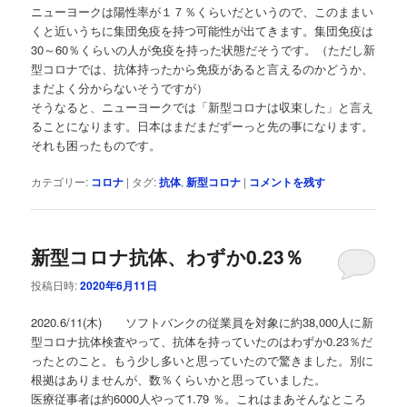
ニューヨークは陽性率が１７％くらいだというので、このままい
くと近いうちに集団免疫を持つ可能性が出てきます。集団免疫は
30～60％くらいの人が免疫を持った状態だそうです。（ただし新
型コロナでは、抗体持ったから免疫があると言えるのかどうか、
まだよく分からないそうですが）
そうなると、ニューヨークでは「新型コロナは収束した」と言え
ることになります。日本はまだまだずーっと先の事になります。
それも困ったものです。
カテゴリー:
コロナ
|
タグ:
抗体
,
新型コロナ
|
コメントを残す
新型コロナ抗体、わずか0.23％
投稿日時:
2020年6月11日
2020.6/11(木) ソフトバンクの従業員を対象に約38,000人に新
型コロナ抗体検査やって、抗体を持っていたのはわずか0.23％だ
ったとのこと。もう少し多いと思っていたので驚きました。別に
根拠はありませんが、数％くらいかと思っていました。
医療従事者は約6000人やって1.79 ％。これはまあそんなところ