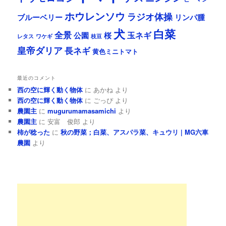
ホウレンソウ
ラジオ体操
リンパ腫
ブルーベリー
犬
白菜
全景
玉ネギ
公園
桜
レタス
ワケギ
枝豆
皇帝ダリア
長ネギ
黄色ミニトマト
最近のコメント
西の空に輝く動く物体
に
あかね
より
西の空に輝く動く物体
に
ごっぴ
より
農園主
に
mugurumamasamichi
より
農園主
に
安富 俊郎
より
柿が稔った
に
秋の野菜；白菜、アスパラ菜、キュウリ | MG六車
農園
より