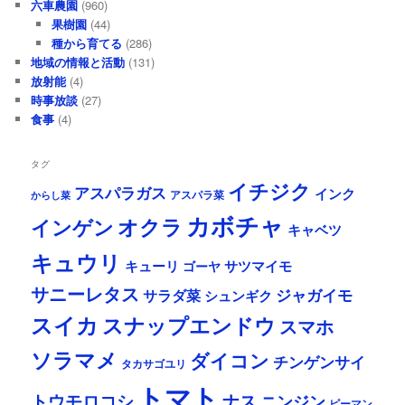
六車農園
(960)
果樹園
(44)
種から育てる
(286)
地域の情報と活動
(131)
放射能
(4)
時事放談
(27)
食事
(4)
タグ
イチジク
アスパラガス
インク
アスパラ菜
からし菜
カボチャ
オクラ
インゲン
キャベツ
キュウリ
キューリ
サツマイモ
ゴーヤ
サニーレタス
ジャガイモ
サラダ菜
シュンギク
スイカ
スナップエンドウ
スマホ
ソラマメ
ダイコン
チンゲンサイ
タカサゴユリ
トマト
ナス
トウモロコシ
ニンジン
ピーマン