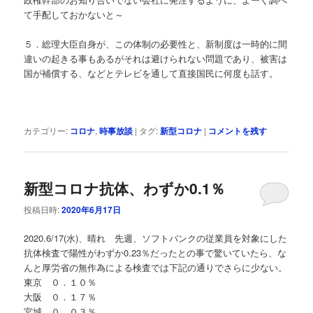
て手配しておかないと～
５．総理大臣自身が、この体制の必要性と、新制度は一時的に間
違いの起きる事もあるがそれは避けられない問題であり、被害は
国が補償する、などとテレビを通して直接国民に何度も話す。
カテゴリー:
コロナ
,
時事放談
|
タグ:
新型コロナ
|
コメントを残す
新型コロナ抗体、わずか0.1％
投稿日時:
2020年6月17日
2020.6/17(水)、晴れ 先週、ソフトバンクの従業員を対象にした
抗体検査で陽性がわずか0.23％だったとの事で驚いていたら、な
んと厚労省の無作為による検査では下記の通りでさらに少ない。
東京 ０．１０％
大阪 ０．１７％
宮城 ０．０３％