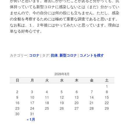
が良いと思います。過去にかかったことがあると分かっても、抗
体持っていても新型コロナに感染しないとは（まだ）分かってい
ませんので、今の自分には何の役にも立ちません。ただし、感染
の全貌を考察するためには極めて重要な調査であると思います。
なお私は、１、２年後にはやってみたいと思っています。理由は
単なる好奇心です。
カテゴリー:
コロナ
|
タグ:
抗体
,
新型コロナ
|
コメントを残す
2026年8月
日
月
火
水
木
金
土
1
2
3
4
5
6
7
8
9
10
11
12
13
14
15
16
17
18
19
20
21
22
23
24
25
26
27
28
29
30
31
« 1月