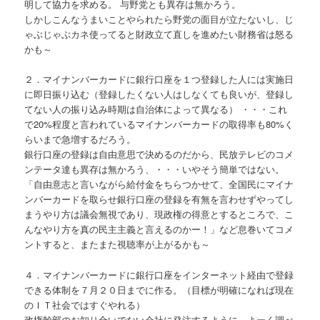
明して協力を求める。 与野党とも異存は無かろう。
しかしこんなうまいことやられたら野党の面目が立たないし、じ
ゃぶじゃぶカネ使ってると財政立て直しを進めたい財務省は怒る
かも～
２．マイナンバーカードに銀行口座を１つ登録した人には実施日
に即日振り込む（登録したくない人はしなくても良いが、登録し
てない人の振り込み時期は自治体によって異なる） ・・・これ
で20%程度と言われているマイナンバーカードの取得率も80%く
らいまで急増するだろう。
銀行口座の登録は自由意思で決めるのだから、民放テレビのコメ
ンテータ達も異存は無かろう、・・・いやそう簡単ではない。
「自由意志と言いながら給付金をちらつかせて、全国民にマイナ
ンバーカードを取らせ銀行口座の登録を有無を言わせずやってし
まうやり方は議会無視であり、現政権の得意とするところで、こ
んなやり方を真の民主主義と言えるのかー！」など息巻いてコメ
ントすると、またまた視聴率が上がるかも～
４．マイナンバーカードに銀行口座をインターネット経由で登録
できる体制を７月２０日までに作る。（目標が明確になれば現在
のＩＴ社会ではすぐやれる）
政権幹部のお知り合いでない会社に発注するように、よーく調べ