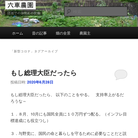
メ
サ
団地での畑の開墾と野菜作り
イ
ブ
検
ン
コ
索
コ
ン
MG六車農園
ン
テ
メ
ホーム
昔の記事
畑の全景
農園主
テ
ン
イ
ン
ツ
ン
ツ
へ
メ
「
新型コロナ
」タグアーカイブ
へ
移
ニ
移
動
ュ
動
ー
もし総理大臣だったら
投稿日時:
2020年6月28日
もし総理大臣だったら、 以下のことをやる。 支持率上がるだ
ろうな～
１．８月、10月にも国民全員に１０万円ずつ配る。（インフレ目
標達成にも役立つし）
３．与野党に、国民の命と暮らしを守るために必要なことだと説