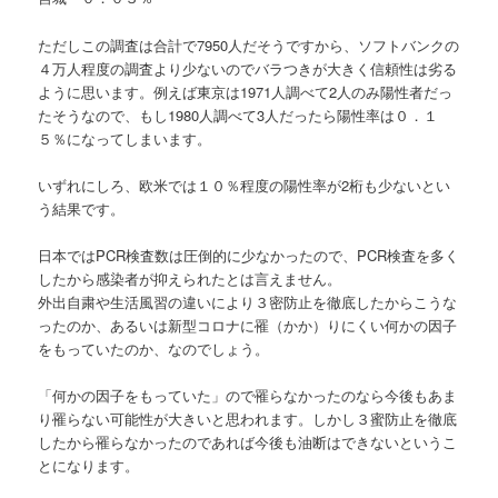
ただしこの調査は合計で7950人だそうですから、ソフトバンクの
４万人程度の調査より少ないのでバラつきが大きく信頼性は劣る
ように思います。例えば東京は1971人調べて2人のみ陽性者だっ
たそうなので、もし1980人調べて3人だったら陽性率は０．１
５％になってしまいます。
いずれにしろ、欧米では１０％程度の陽性率が2桁も少ないとい
う結果です。
日本ではPCR検査数は圧倒的に少なかったので、PCR検査を多く
したから感染者が抑えられたとは言えません。
外出自粛や生活風習の違いにより３密防止を徹底したからこうな
ったのか、あるいは新型コロナに罹（かか）りにくい何かの因子
をもっていたのか、なのでしょう。
「何かの因子をもっていた」ので罹らなかったのなら今後もあま
り罹らない可能性が大きいと思われます。しかし３蜜防止を徹底
したから罹らなかったのであれば今後も油断はできないというこ
とになります。