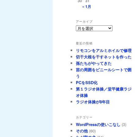
30
31
« 1月
アーカイブ
ア
ー
カ
最近の投稿
イ
リモコンをアルミホイルで修理
ブ
切干大根を干すネットを作った
孫たちがやってきた
苗の周囲をビニールシートで囲
う
PCをSSD化
第１ラジオ体操／堂平健康ラジ
オ体操
ラジオ体操が8年目
カテゴリー
WordPressの使いこなし
(3)
その他
(60)