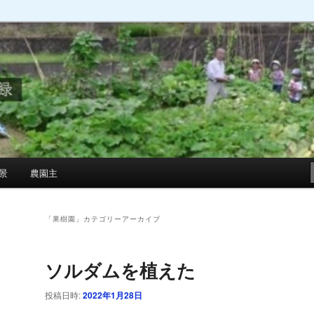
景
農園主
「
果樹園
」カテゴリーアーカイブ
ソルダムを植えた
投稿日時:
2022年1月28日