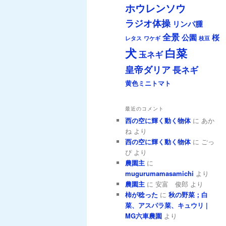
ホウレンソウ
ラジオ体操
リンパ腫
全景
公園
桜
レタス
ワケギ
枝豆
犬
白菜
玉ネギ
皇帝ダリア
長ネギ
黄色ミニトマト
最近のコメント
西の空に輝く動く物体
に
あか
ね
より
西の空に輝く動く物体
に
ごっ
ぴ
より
農園主
に
mugurumamasamichi
より
農園主
に
安富 俊郎
より
柿が稔った
に
秋の野菜；白
菜、アスパラ菜、キュウリ |
MG六車農園
より