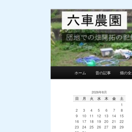
メ
サ
団地での畑の開墾と野菜作り
イ
ブ
ン
コ
MG六車農園
コ
ン
ン
テ
テ
ン
ン
ツ
ツ
へ
へ
移
メ
ホーム
昔の記事
畑の全
移
動
イ
動
ン
メ
2026年8月
ニ
日
月
火
水
木
金
土
1
ュ
2
3
4
5
6
7
8
ー
9
10
11
12
13
14
15
16
17
18
19
20
21
22
23
24
25
26
27
28
29