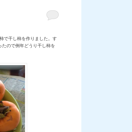
／蜂谷柿で干し柿を作りました。す
ったので例年どうり干し柿を