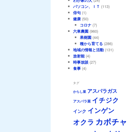
わが家の犬
(24)
パソコン、ＩＴ
(113)
俳句
(1)
健康
(50)
コロナ
(7)
六車農園
(960)
果樹園
(44)
種から育てる
(286)
地域の情報と活動
(131)
放射能
(4)
時事放談
(27)
食事
(4)
タグ
アスパラガス
からし菜
イチジク
アスパラ菜
インゲン
インク
カボチャ
オクラ