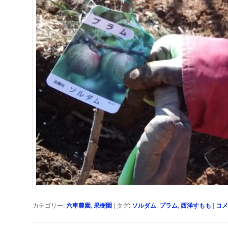
カテゴリー:
六車農園
,
果樹園
|
タグ:
ソルダム
,
プラム
,
西洋すもも
|
コメ