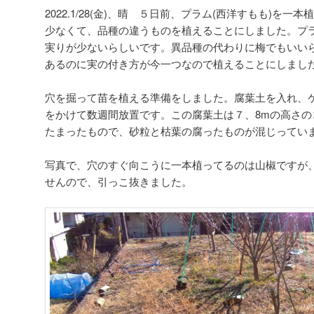
2022.1/28(金)、晴 ５日前、プラム(西洋すもも)を
少なくて、品種の違うものを植えることにしました。プ
実りが少ないらしいです。異品種の代わりに梅でもいい
あるのに実の付き方が今一つなので植えることにしまし
穴を掘って苗を植える準備をしました。腐葉土を入れ、
をかけて数週間放置です。この腐葉土は７、8mの高さの
たまったもので、砂粒と枯葉の腐ったものが混じってい
写真で、穴のすぐ向こうに一本植ってるのは山椒ですが
せんので、引っこ抜きました。