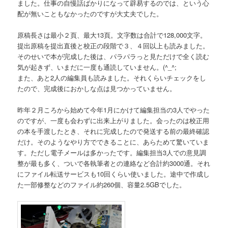
ました。仕事の自慢話ばかりになって辟易するのでは、という心
配が無いこともなかったのですが大丈夫でした。
原稿長さは最小２頁、最大13頁。文字数は合計で128,000文字。
提出原稿を提出直後と校正の段階で３、４回以上も読みました。
そのせいで本が完成した後は、パラパラっと見ただけで全く読む
気が起きず、いまだに一度も通読していません。(^_^;
また、あと2人の編集員も読みました。それくらいチェックをし
たので、完成後におかしな点は見つかっていません。
昨年２月ころから始めて今年1月にかけて編集担当の3人でやった
のですが、一度も会わずに出来上がりました。会ったのは校正用
の本を手渡したとき、それに完成したので発送する前の最終確認
だけ。そのようなやり方でできることに、あらためて驚いていま
す。ただし電子メールは多かったです。編集担当3人での意見調
整が最も多く、ついで各執筆者との連絡など合計約3000通。それ
にファイル転送サービスも10回くらい使いました。途中で作成し
た一部修整などのファイル約260個、容量2.5GBでした。