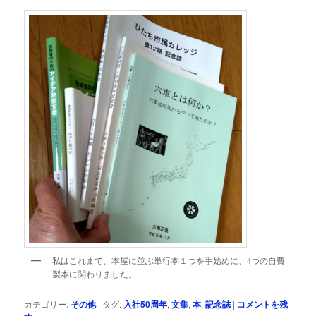
私はこれまで、本屋に並ぶ単行本１つを手始めに、4つの自費
製本に関わりました。
カテゴリー:
その他
|
タグ:
入社50周年
,
文集
,
本
,
記念誌
|
コメントを残