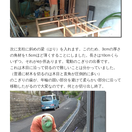
次に支柱に斜めの梁（はり）を入れます。このため、3cmの厚さ
の角材を1.5cmほど薄くすることにしました。長さは10cmくら
いずつ。それが4か所あります。電動のこぎりの出番です。
これは木目に沿って切るので難しいことは分かっていました。
（普通に材木を切るのは木目と直角が圧倒的に多い）
のこぎりの歯が、年輪の固い部分を避けて柔らかい部分に沿って
移動したがるので大変なのです。何とか切り出し終了。