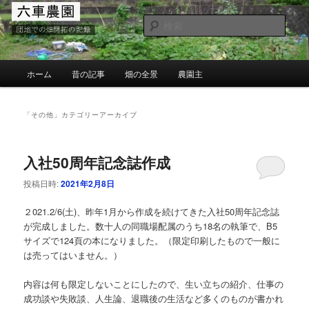
メ
サ
団地での畑の開墾と野菜作り
イ
ブ
検
ン
コ
索
コ
ン
MG六車農園
ン
テ
メ
ホーム
昔の記事
畑の全景
農園主
テ
ン
イ
ン
ツ
ン
ツ
へ
メ
「
その他
」カテゴリーアーカイブ
へ
移
ニ
移
動
ュ
動
ー
入社50周年記念誌作成
投稿日時:
2021年2月8日
２021.2/6(土)、昨年1月から作成を続けてきた入社50周年記念誌
が完成しました。数十人の同職場配属のうち18名の執筆で、B5
サイズで124頁の本になりました。（限定印刷したもので一般に
は売ってはいません。）
内容は何も限定しないことにしたので、生い立ちの紹介、仕事の
成功談や失敗談、人生論、退職後の生活など多くのものが書かれ