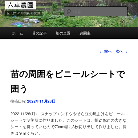
メ
団地での畑の開墾と野菜作り
イ
検
ン
索
コ
MG六車農園
ン
メ
ホーム
昔の記事
畑の全景
農園主
テ
イ
ン
ン
ツ
メ
投
←
前へ
次へ
→
へ
ニ
稿
移
ュ
ナ
動
ー
ビ
苗の周囲をビニールシートで
ゲ
ー
囲う
シ
ョ
投稿日時:
2022年11月28日
ン
2022.11/28(月) スナップエンドウやそら豆の風よけをビニール
シートで３箇所に作りました。このシートは、幅210cmの大きな
シートを持っていたので70cm幅に3枚切り出して作りました。長
さは９ｍくらい。