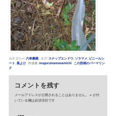
カテゴリー:
六車農園
タグ:
スナップエンドウ
,
ソラマメ
,
ビニールシ
ート
,
風よけ
作成者:
mugurumamasamichi
この投稿のパーマリン
ク
コメントを残す
メールアドレスが公開されることはありません。
※
が付
いている欄は必須項目です