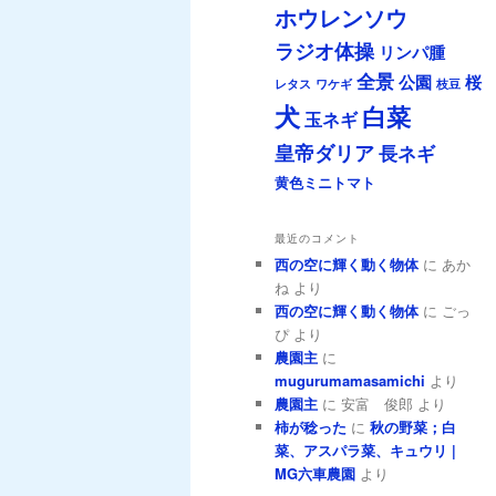
ホウレンソウ
ラジオ体操
リンパ腫
全景
公園
桜
レタス
ワケギ
枝豆
犬
白菜
玉ネギ
皇帝ダリア
長ネギ
黄色ミニトマト
最近のコメント
西の空に輝く動く物体
に
あか
ね
より
西の空に輝く動く物体
に
ごっ
ぴ
より
農園主
に
mugurumamasamichi
より
農園主
に
安富 俊郎
より
柿が稔った
に
秋の野菜；白
菜、アスパラ菜、キュウリ |
MG六車農園
より