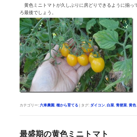
黄色ミニトマトが久しぶりに房どりできるように揃っ
ろ最後でしょう。
カテゴリー:
六車農園
,
種から育てる
|
タグ:
ダイコン
,
白菜
,
青梗菜
,
黄色
最盛期の黄色ミニトマト