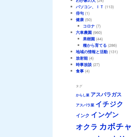
わが家の犬
(24)
パソコン、ＩＴ
(113)
俳句
(1)
健康
(50)
コロナ
(7)
六車農園
(960)
果樹園
(44)
種から育てる
(286)
地域の情報と活動
(131)
放射能
(4)
時事放談
(27)
食事
(4)
タグ
アスパラガス
からし菜
イチジク
アスパラ菜
インゲン
インク
カボチャ
オクラ