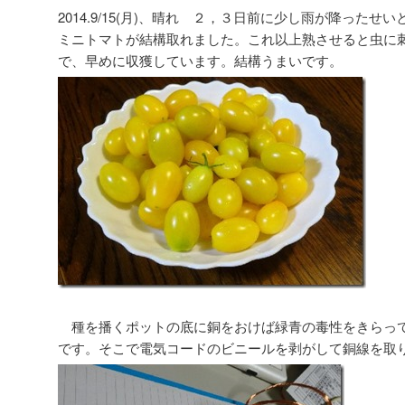
2014.9/15(月)、晴れ ２，３日前に少し雨が降った
ミニトマトが結構取れました。これ以上熟させると虫に
で、早めに収獲しています。結構うまいです。
種を播くポットの底に銅をおけば緑青の毒性をきらっ
です。そこで電気コードのビニールを剥がして銅線を取