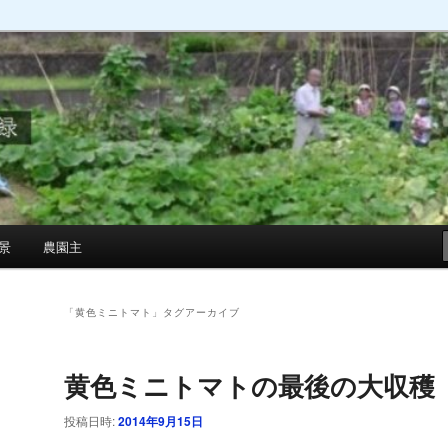
景
農園主
「
黄色ミニトマト
」タグアーカイブ
黄色ミニトマトの最後の大収穫
投稿日時:
2014年9月15日