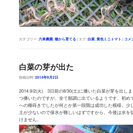
カテゴリー:
六車農園
,
種から育てる
|
タグ:
白菜
,
黄色ミニトマト
|
コメ
白菜の芽が出た
投稿日時:
2014年9月2日
2014.9/2(火) 3日前の8/30(土)に播いた白菜が芽を
つ播いたのですが、全て順調に出ているようです。初め
への種蒔きでしたが何とか第一段階は成功した模様。少
土が少ないので保水が難しいはずですから、今後は水を
けません。