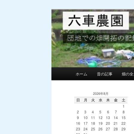
メ
サ
団地での畑の開墾と野菜作り
イ
ブ
ン
コ
MG六車農園
コ
ン
ン
テ
テ
ン
ン
ツ
ツ
へ
へ
移
メ
ホーム
昔の記事
畑の全
移
動
イ
動
ン
メ
2026年8月
ニ
日
月
火
水
木
金
土
1
ュ
2
3
4
5
6
7
8
ー
9
10
11
12
13
14
15
16
17
18
19
20
21
22
23
24
25
26
27
28
29