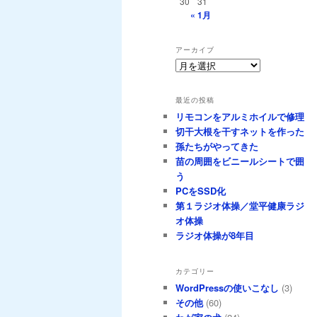
30
31
« 1月
アーカイブ
ア
ー
カ
最近の投稿
イ
リモコンをアルミホイルで修理
ブ
切干大根を干すネットを作った
孫たちがやってきた
苗の周囲をビニールシートで囲
う
PCをSSD化
第１ラジオ体操／堂平健康ラジ
オ体操
ラジオ体操が8年目
カテゴリー
WordPressの使いこなし
(3)
その他
(60)