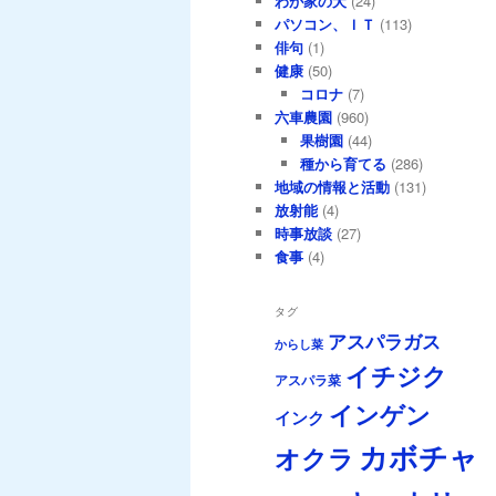
わが家の犬
(24)
パソコン、ＩＴ
(113)
俳句
(1)
健康
(50)
コロナ
(7)
六車農園
(960)
果樹園
(44)
種から育てる
(286)
地域の情報と活動
(131)
放射能
(4)
時事放談
(27)
食事
(4)
タグ
アスパラガス
からし菜
イチジク
アスパラ菜
インゲン
インク
カボチャ
オクラ