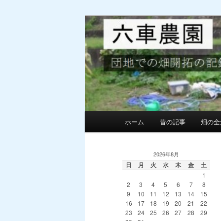
メ
サ
団地での畑の開墾と野菜作り
イ
ブ
ン
コ
MG六車農園
コ
ン
ン
テ
テ
ン
ン
ツ
ツ
へ
へ
移
メ
ホーム
昔の記事
畑の全
移
動
イ
動
ン
メ
2026年8月
ニ
日
月
火
水
木
金
土
1
ュ
2
3
4
5
6
7
8
ー
9
10
11
12
13
14
15
16
17
18
19
20
21
22
23
24
25
26
27
28
29