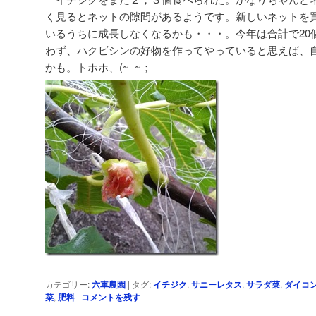
く見るとネットの隙間があるようです。新しいネットを
いるうちに成長しなくなるかも・・・。今年は合計で20
わず、ハクビシンの好物を作ってやっていると思えば、
かも。トホホ、(~_~；
カテゴリー:
六車農園
|
タグ:
イチジク
,
サニーレタス
,
サラダ菜
,
ダイコ
菜
,
肥料
|
コメントを残す