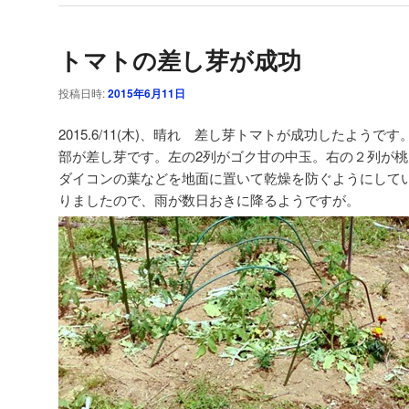
トマトの差し芽が成功
投稿日時:
2015年6月11日
2015.6/11(木)、晴れ 差し芽トマトが成功したよう
部が差し芽です。左の2列がゴク甘の中玉。右の２列が
ダイコンの葉などを地面に置いて乾燥を防ぐようにして
りましたので、雨が数日おきに降るようですが。