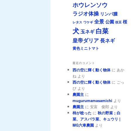
ホウレンソウ
ラジオ体操
リンパ腫
全景
公園
桜
レタス
ワケギ
枝豆
犬
白菜
玉ネギ
皇帝ダリア
長ネギ
黄色ミニトマト
最近のコメント
西の空に輝く動く物体
に
あか
ね
より
西の空に輝く動く物体
に
ごっ
ぴ
より
農園主
に
mugurumamasamichi
より
農園主
に
安富 俊郎
より
柿が稔った
に
秋の野菜；白
菜、アスパラ菜、キュウリ |
MG六車農園
より