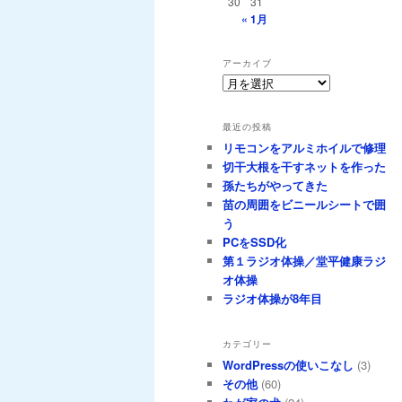
30
31
« 1月
アーカイブ
ア
ー
カ
最近の投稿
イ
リモコンをアルミホイルで修理
ブ
切干大根を干すネットを作った
孫たちがやってきた
苗の周囲をビニールシートで囲
う
PCをSSD化
第１ラジオ体操／堂平健康ラジ
オ体操
ラジオ体操が8年目
カテゴリー
WordPressの使いこなし
(3)
その他
(60)