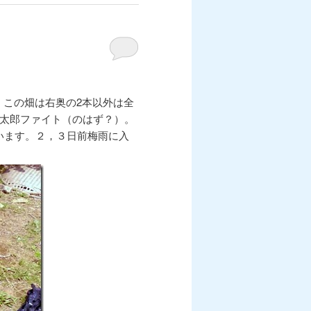
です。この畑は右奥の2本以外は全
桃太郎ファイト（のはず？）。
います。２，３日前梅雨に入