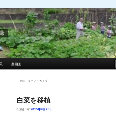
景
農園主
「
肥料
」タグアーカイブ
白菜を移植
投稿日時:
2015年9月28日