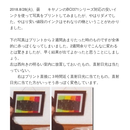
2018.8/28(火)、曇 キヤノンのBCI371シリーズ対応の安いイ
ンクを使って写真をプリントしてみましたが、やはりダメでし
た。やはり安い値段のインクはそれなりの物ということがわかり
ました。
下の写真はプリントから２週間あまりたった時のものですが全体
的に赤っぽくなってしまいました。2週間余りでこんなに変わる
とは驚きましたが、早く結果が出てよかったと思うことにしまし
ょう。
左は西向きの明るい室内に放置しておいたもの。直射日光は当た
っていない。
右はプリント直後に３時間近く直射日光に当てたもの。直射
日光に当てた方がいっそう赤っぽく変色しています。