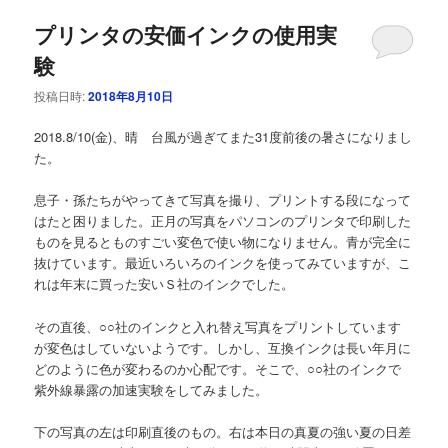
プリンタの安価インクの使用実
験
投稿日時:
2018年8月10日
2018.8/10(金)、晴 台風が過ぎてまた31度前後の暑さになりまし
た。
息子・孫たちがやってきて写真を撮り、プリントする段になって
はたと困りました。正月の写真をパソコンのプリンタで印刷した
ものを見るとものすごい変色で使い物になりません。青が完全に
抜けています。最近いろいろのインクを使ってみていますが、こ
れは年末に買った安いＳ社のインクでした。
その直後、○○社のインクと入れ替え写真をプリントしています
が変色はしていないようです。しかし、互換インクは長い年月に
どのように色が変わるのか心配です。そこで、○○社のインクで
紫外線暴露の加速実験をしてみました。
下の写真の左は印刷直後のもの。右は本日の真夏の強い夏の日差