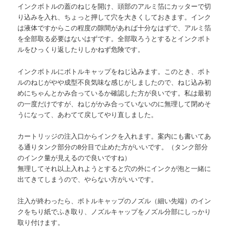
インクボトルの蓋のねじを開け、頭部のアルミ箔にカッターで切
り込みを入れ、ちょっと押して穴を大きくしておきます。インク
は液体ですからこの程度の隙間があれば十分なはずで、アルミ箔
を全部取る必要はないはずです。全部取ろうとするとインクボト
ルをひっくり返したりしかねず危険です。
インクボトルにボトルキャップをねじ込みます。このとき、ボト
ルのねじがやや成型不良気味な感じがしましたので、ねじ込み初
めにちゃんとかみ合っているか確認した方が良いです。私は最初
の一度だけですが、ねじがかみ合っていないのに無理して閉めそ
うになって、あわてて戻してやり直しました。
カートリッジの注入口からインクを入れます。案内にも書いてあ
る通りタンク部分の8分目で止めた方がいいです。（タンク部分
のインク量が見えるので良いですね）
無理してそれ以上入れようとすると穴の外にインクが泡と一緒に
出てきてしまうので、やらない方がいいです。
注入が終わったら、ボトルキャップのノズル（細い先端）のイン
クをちり紙でふき取り、ノズルキャップをノズル分部にしっかり
取り付けます。