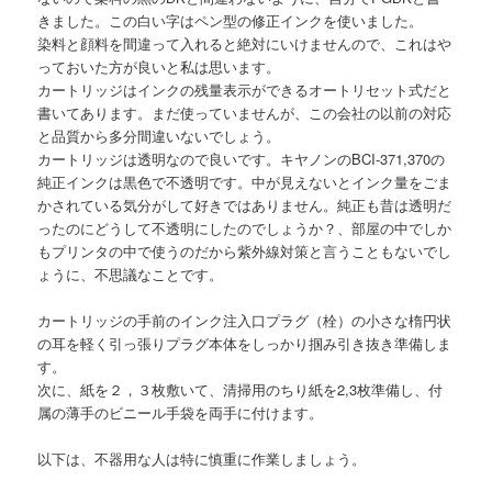
きました。この白い字はペン型の修正インクを使いました。
染料と顔料を間違って入れると絶対にいけませんので、これはや
っておいた方が良いと私は思います。
カートリッジはインクの残量表示ができるオートリセット式だと
書いてあります。まだ使っていませんが、この会社の以前の対応
と品質から多分間違いないでしょう。
カートリッジは透明なので良いです。キヤノンのBCI-371,370の
純正インクは黒色で不透明です。中が見えないとインク量をごま
かされている気分がして好きではありません。純正も昔は透明だ
ったのにどうして不透明にしたのでしょうか？、部屋の中でしか
もプリンタの中で使うのだから紫外線対策と言うこともないでし
ょうに、不思議なことです。
カートリッジの手前のインク注入口プラグ（栓）の小さな楕円状
の耳を軽く引っ張りプラグ本体をしっかり掴み引き抜き準備しま
す。
次に、紙を２，３枚敷いて、清掃用のちり紙を2,3枚準備し、付
属の薄手のビニール手袋を両手に付けます。
以下は、不器用な人は特に慎重に作業しましょう。