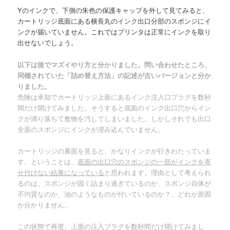
Yのインクで、下側の朱色の保護キャップを外して見てみると、
カートリッジ底面にある横長丸のインク出口分部のスポンジにイ
ンクが届いていません。これではプリンタは正常にインクを取り
出せないでしょう。
以下は後でマズイやり方と分かりました。問い合わせたところ、
同梱されていた「詰め替え方法」の記述が古いバージョンと分か
りました。
危険は承知でカートリッジ上面にあるインク注入口プラグを数秒
間だけ開けてみました。そうすると底面のインク出口穴からイン
クが滴り落ちて敷物を汚してしまいました。しかしそれでも出口
全面のスポンジにインクが浸み込んでいません。
カートリッジの裏面を見ると、かなりインクが行きわたっていま
す。ということは、
底面の出口穴のスポンジの一部がインクを寄
せ付けない結果になっている
と思われます。理由として考えられ
るのは、スポンジが固く詰まり過ぎているのか、スポンジ自体が
不均質なのか、油のようなものが付いているのか？、どれが原因
か分かりません。
この状態で再度、上面の注入プラグを数秒間だけ開けてみまし