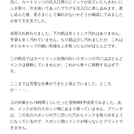
次に、カートリッジの注入口周りにインクが出ていたらきれいに
ふき取り、引き抜いてあったプラグを注入口に差し込みます。差
し込んだ後、逆さまにして漏れがないかどうか確認してみました
が全て大丈夫でした。
全部入れ終わりました。下の紙は全くインク汚れはありません。
手袋も全く汚れていません。ちり紙は少し汚れましたが、これは
ボトルキャップの細い先端をふき取ったものがほとんどです。
この時点ではカートリッジ左側の白いスポンジの方にはほとんど
インクは移動していませんが、これから徐々に移動するはずで
す。
ここまでは完璧な仕事ができたと喜んでいました。ところ
が・・・。
上の作業から15時間くらいたった翌朝9時半頃見てみました。あ
れ、インクが左のスポンジ側にあまり移っていません。プリンタ
は、この左のスポンジの下に空いた穴からインクを取り出すよう
になっているので、スポンジ側にインクが移らないとプリントで
きません。