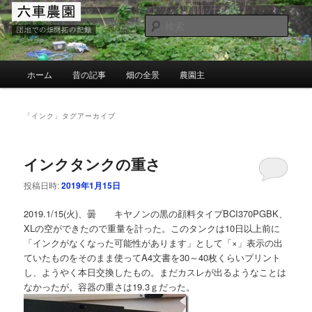
メ
サ
団地での畑の開墾と野菜作り
イ
ブ
検
ン
コ
索
コ
ン
MG六車農園
ン
テ
メ
ホーム
昔の記事
畑の全景
農園主
テ
ン
イ
ン
ツ
ン
ツ
へ
メ
「
インク
」タグアーカイブ
へ
移
ニ
移
動
ュ
動
ー
インクタンクの重さ
投稿日時:
2019年1月15日
2019.1/15(火)、曇 キヤノンの黒の顔料タイプBCI370PGBK、
XLの空ができたので重量を計った。このタンクは10日以上前に
「インクがなくなった可能性があります」として「×」表示の出
ていたものをそのまま使ってA4文書を30～40枚くらいプリント
し、ようやく本日交換したもの。まだカスレが出るようなことは
なかったが。容器の重さは19.3ｇだった。