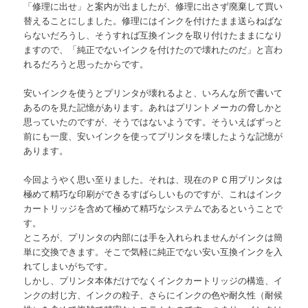
「修理に出せ」と案内が出ましたが、修理に出さず廃棄して買い
替えることにしました。修理にはインクを付けたまま送らねばな
らないだろうし、そうすれば互換インクを取り付けたままになり
ますので、「純正でないインクを付けたので壊れたのだ」と言わ
れるだろうと思ったからです。
安いインクを使うとプリンタが壊れるよと、いろんな所で書いて
あるのを見た記憶があります。あれはプリントメーカの脅しかと
思っていたのですが、そうではないようです。そういえばずっと
前にも一度、安いインクを使ってプリンタを壊したような記憶が
あります。
今回ようやく思い至りました。それは、現在のＰＣ用プリンタは
極めて精巧な印刷ができるすばらしいものですが、これはインク
カートリッジを含めて極めて精巧なシステムであるということで
す。
ところが、プリンタの内部には手を入れられませんがインクは簡
単に交換できます。そこで気軽に純正でない安い互換インクを入
れてしまいがちです。
しかし、プリンタ本体だけでなくインクカートリッジの構造、イ
ンクの封じ方、インクの粒子、さらにインクの色や耐久性（耐候