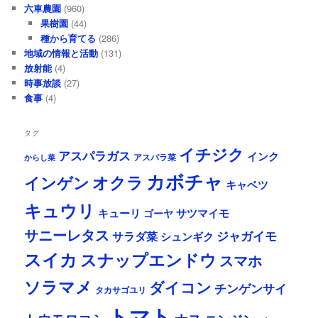
六車農園
(960)
果樹園
(44)
種から育てる
(286)
地域の情報と活動
(131)
放射能
(4)
時事放談
(27)
食事
(4)
タグ
イチジク
アスパラガス
インク
アスパラ菜
からし菜
カボチャ
オクラ
インゲン
キャベツ
キュウリ
キューリ
サツマイモ
ゴーヤ
サニーレタス
ジャガイモ
サラダ菜
シュンギク
スイカ
スナップエンドウ
スマホ
ソラマメ
ダイコン
チンゲンサイ
タカサゴユリ
トマト