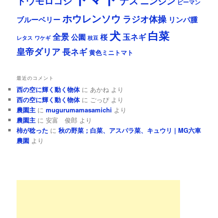
ナス
トウモロコシ
ニンジン
ピーマン
ホウレンソウ
ラジオ体操
リンパ腫
ブルーベリー
犬
白菜
全景
玉ネギ
公園
桜
レタス
ワケギ
枝豆
皇帝ダリア
長ネギ
黄色ミニトマト
最近のコメント
西の空に輝く動く物体
に
あかね
より
西の空に輝く動く物体
に
ごっぴ
より
農園主
に
mugurumamasamichi
より
農園主
に
安富 俊郎
より
柿が稔った
に
秋の野菜；白菜、アスパラ菜、キュウリ | MG六車
農園
より