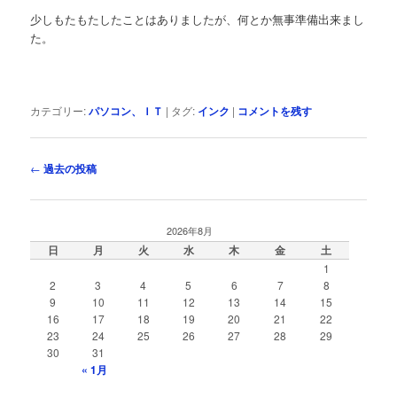
少しもたもたしたことはありましたが、何とか無事準備出来まし
た。
カテゴリー:
パソコン、ＩＴ
|
タグ:
インク
|
コメントを残す
投
←
過去の投稿
稿
ナ
ビ
2026年8月
ゲ
日
月
火
水
木
金
土
ー
1
シ
2
3
4
5
6
7
8
ョ
9
10
11
12
13
14
15
ン
16
17
18
19
20
21
22
23
24
25
26
27
28
29
30
31
« 1月