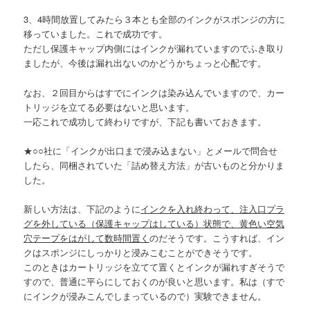
3、4時間放置してみたら３本とも全部のインクがスポンジの方に
移っていました。これで成功です。
ただし保護キャップ内側にはインクが漏れていますのでふき取り
ましたが、今後は漏れ出ないのかどうかちょっと心配です。
なお、２回目からはすでにインクは染み込んでいますので、カー
トリッジを立てる必要はないと思います。
一応これで成功して終わりですが、下記も書いておきます。
★○○社に「インクが出口まで浸み込まない」とメールで問合せ
したら、同梱されていた「詰め替え方法」が古いものと分かりま
した。
新しい方法は、下記のように
インクを入れ終わって、注入口プラ
グを外している（保護キャップはしている）状態で、黄色い空気
穴テープをはがして数時間置く
のだそうです。こうすれば、イン
クはスポンジにしっかりと浸みこむことができそうです。
このときはカートリッジを立てて置くとインクが漏れすぎそうで
すので、普通に平らにしておくのが良いと思います。私は（すで
にインクが浸みこんでしまっているので）実験できません。