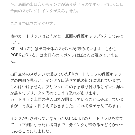
た。底面の出口穴からインクが滴り落ちるのですが、やはり出口
全面のスポンジにインクが染みません。
ここまではマズイやり方。
他のカートリッジはどうかと、底面の保護キャップを外してみま
した。
BK、M（左）は出口全体のスポンジが浸みています。しかし、
PGBKとC（右）は出口穴のスポンジはほとんど浸みていませ
ん。
出口全体のスポンジが浸みていたBKカートリッジの保護キャッ
プの内側を見ると、インクが出過ぎて他の部分に漏れています。
これはいけません。プリンタにこのまま取り付けるとインク漏れ
が起きてプリンタを痛めてしまう恐れがあります。
カートリッジ上面の注入口栓が閉まっていることは確認していま
すが、再度よく押さえておきました。これで様子を見てみます。
インクが行き渡っていなかったC,PGBK,Yのカートリッジを立て
て、（下側になった）出口まで十分インクが浸みるかどうかやっ
てみることにしました。