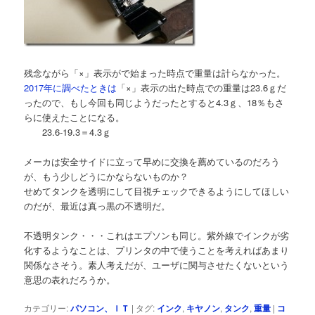
残念ながら「×」表示がで始まった時点で重量は計らなかった。
2017年に調べたときは
「×」表示の出た時点での重量は23.6ｇだ
ったので、もし今回も同じようだったとすると4.3ｇ、18％もさ
らに使えたことになる。
23.6-19.3＝4.3ｇ
メーカは安全サイドに立って早めに交換を薦めているのだろう
が、もう少しどうにかならないものか？
せめてタンクを透明にして目視チェックできるようにしてほしい
のだが、最近は真っ黒の不透明だ。
不透明タンク・・・これはエプソンも同じ。紫外線でインクが劣
化するようなことは、プリンタの中で使うことを考えればあまり
関係なさそう。素人考えだが、ユーザに関与させたくないという
意思の表れだろうか。
カテゴリー:
パソコン、ＩＴ
|
タグ:
インク
,
キヤノン
,
タンク
,
重量
|
コ