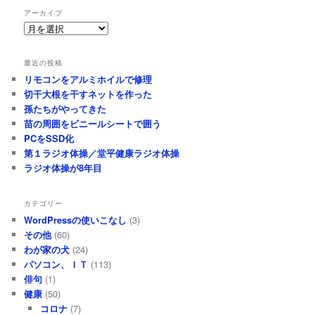
アーカイブ
ア
ー
カ
最近の投稿
イ
リモコンをアルミホイルで修理
ブ
切干大根を干すネットを作った
孫たちがやってきた
苗の周囲をビニールシートで囲う
PCをSSD化
第１ラジオ体操／堂平健康ラジオ体操
ラジオ体操が8年目
カテゴリー
WordPressの使いこなし
(3)
その他
(60)
わが家の犬
(24)
パソコン、ＩＴ
(113)
俳句
(1)
健康
(50)
コロナ
(7)