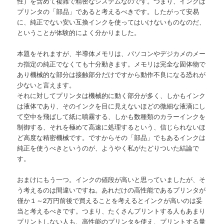
性）を含めて複雑で精密なシステムなのです。つまり、インクは
プリンタの「部品」であると考えるべきです。したがって安易
に、純正でない安い互換インクを使ってはいけないものなのだ、
ということが体験的によく分かりました。
本題をそれますが、半導体メモリは、パソコンやデジカメのメー
カ指定の純正でなくても十分動きます。メモリは完全な固体物で
あり機械的な部分は接触部分だけですから動作不良になる恐れが
少ないと言えます。
それに対してプリンタは機械的に動く部分が多く、しかもインク
は液体であり、そのインクを目に見えないほどの微細な液滴にし
て空中を飛ばして紙に噴霧する、しかも数種類のカラーインクを
制御する、それを極めて高速に処理するという、信じられないほ
ど高度な精密機械です。ですからその「部品」でもあるインクは
純正を使うべきというのが、ようやく私がたどりついた結論で
す。
おまけにもう一つ。インクの値段が高いと思っていましたが、そ
う考えるのは間違いですね。あれだけの高性能であるプリンタが
僅か１～2万円前後で買えることを考えるとインクが高いのは妥
当と考えるべきです。つまり、たくさんプリントする人もあまり
プリントしない人も、高性能のプリンタを使え、プリントする量