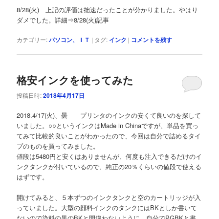
8/28(火) 上記の評価は拙速だったことが分かりました。やはり
ダメでした。詳細⇒8/28(火)記事
カテゴリー:
パソコン、ＩＴ
|
タグ:
インク
|
コメントを残す
格安インクを使ってみた
投稿日時:
2018年4月17日
2018.4/17(火)、曇 プリンタのインクの安くて良いのを探して
いました。○○というインクはMade in Chinaですが、単品を買っ
てみて比較的良いことがわかったので、今回は自分で詰めるタイ
プのものを買ってみました。
値段は5480円と安くはありませんが、何度も注入できるだけのイ
ンクタンクが付いているので、純正の20％くらいの値段で使える
はずです。
開けてみると、５本ずつのインクタンクと空のカートリッジが入
っていました。大型の顔料インクのタンクにはBKとしか書いて
ないので染料の黒のBKと間違わないように、自分でPGBKと書