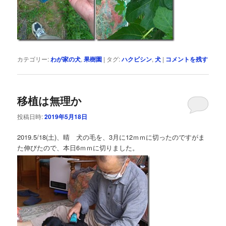
カテゴリー:
わが家の犬
,
果樹園
|
タグ:
ハクビシン
,
犬
|
コメントを残す
移植は無理か
投稿日時:
2019年5月18日
2019.5/18(土)、晴 犬の毛を、3月に12ｍｍに切ったのですがま
た伸びたので、本日6ｍｍに切りました。