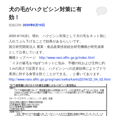
犬の毛がハクビシン対策に有
効！
投稿日時:
2020年6月10日
2020.6/10(水)、晴れ ハクビシン対策として犬の毛をネット袋に
入れてぶら下げることで効果があるらしいです。
国立研究開発法人 農業・食品産業技術総合研究機構が研究成果
として公表しています。
機構トップページ
http://www.naro.affrc.go.jp/index.html
「イヌの被毛を10gずつネットに包み、平棚の柱および主幹に約
１mの高さで設置すると、ハクビシンへの忌避効果によりブドウ
果房に対する食害を防ぐことができる。」と書いてあります。
http://www.naro.affrc.go.jp/org/narc/seika/kanto22/04/22_04_02.html