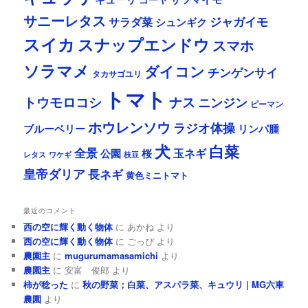
サニーレタス
ジャガイモ
サラダ菜
シュンギク
スイカ
スナップエンドウ
スマホ
ソラマメ
ダイコン
チンゲンサイ
タカサゴユリ
トマト
ナス
トウモロコシ
ニンジン
ピーマン
ホウレンソウ
ラジオ体操
リンパ腫
ブルーベリー
犬
白菜
全景
玉ネギ
公園
桜
レタス
ワケギ
枝豆
皇帝ダリア
長ネギ
黄色ミニトマト
最近のコメント
西の空に輝く動く物体
に
あかね
より
西の空に輝く動く物体
に
ごっぴ
より
農園主
に
mugurumamasamichi
より
農園主
に
安富 俊郎
より
柿が稔った
に
秋の野菜；白菜、アスパラ菜、キュウリ | MG六車
農園
より