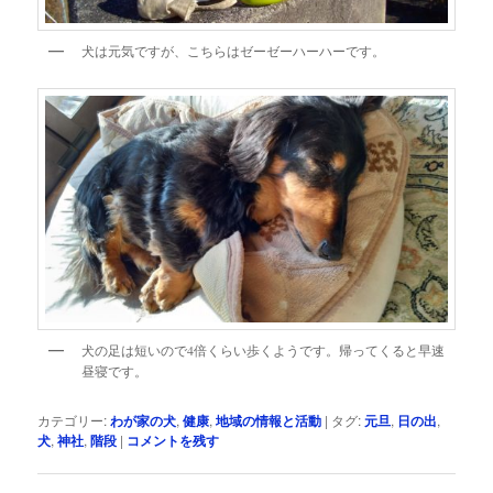
犬は元気ですが、こちらはゼーゼーハーハーです。
犬の足は短いので4倍くらい歩くようです。帰ってくると早速
昼寝です。
カテゴリー:
わが家の犬
,
健康
,
地域の情報と活動
|
タグ:
元旦
,
日の出
,
犬
,
神社
,
階段
|
コメントを残す