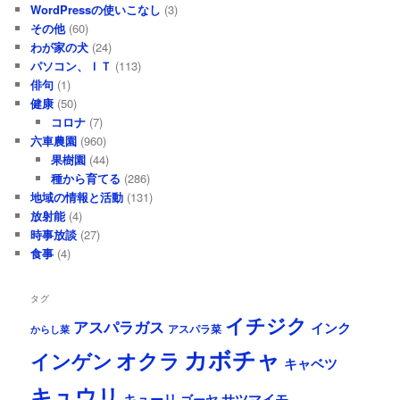
WordPressの使いこなし
(3)
その他
(60)
わが家の犬
(24)
パソコン、ＩＴ
(113)
俳句
(1)
健康
(50)
コロナ
(7)
六車農園
(960)
果樹園
(44)
種から育てる
(286)
地域の情報と活動
(131)
放射能
(4)
時事放談
(27)
食事
(4)
タグ
イチジク
アスパラガス
インク
アスパラ菜
からし菜
カボチャ
オクラ
インゲン
キャベツ
キュウリ
キューリ
サツマイモ
ゴーヤ