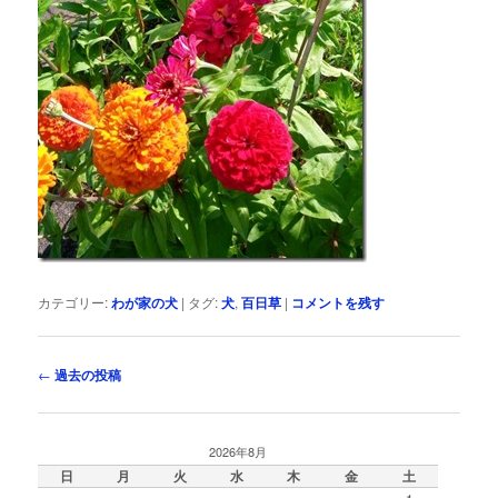
カテゴリー:
わが家の犬
|
タグ:
犬
,
百日草
|
コメントを残す
投
←
過去の投稿
稿
ナ
ビ
2026年8月
ゲ
日
月
火
水
木
金
土
ー