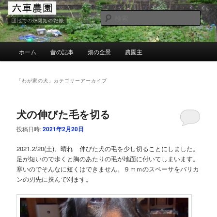
メ
サ
団地での畑の開墾と野菜作り
イ
ブ
検
ン
コ
索
コ
ン
MG六車農園
ン
テ
メ
ホーム
昔の記事
畑の全景
農園主
テ
ン
イ
ン
ツ
ン
ツ
へ
メ
「
わが家の犬
」カテゴリーアーカイブ
へ
移
ニ
移
動
ュ
動
ー
犬の伸びた毛を切る
投稿日時:
2021年2月20日
2021.2/20(土)、晴れ 伸びた犬の毛を少し切ることにしました。
足が短いので歩くと胸のあたりの毛が地面に付いてしまいます。
寒いのでそんなに短くはできません。９ｍｍのスペーサをバリカ
ンの刃先に挟んで刈ます。