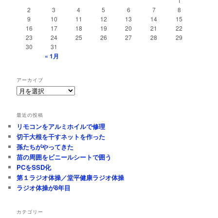
1
シ
2
3
4
5
6
7
8
ョ
9
10
11
12
13
14
15
ン
16
17
18
19
20
21
22
23
24
25
26
27
28
29
30
31
« 1月
アーカイブ
ア
ー
カ
最近の投稿
イ
リモコンをアルミホイルで修理
ブ
切干大根を干すネットを作った
孫たちがやってきた
苗の周囲をビニールシートで囲う
PCをSSD化
第１ラジオ体操／堂平健康ラジオ体操
ラジオ体操が8年目
カテゴリー