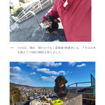
1/10(日)、晴れ 朝だけでなく昼食後1時過ぎにも、７キロの犬
を抱えて170段の階段を登りました。