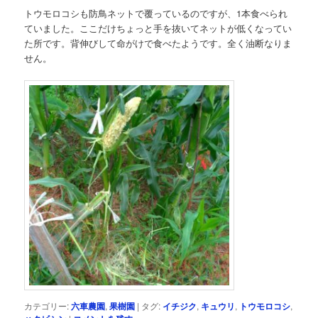
トウモロコシも防鳥ネットで覆っているのですが、1本食べられ
ていました。ここだけちょっと手を抜いてネットが低くなってい
た所です。背伸びして命がけで食べたようです。全く油断なりま
せん。
カテゴリー:
六車農園
,
果樹園
|
タグ:
イチジク
,
キュウリ
,
トウモロコシ
,