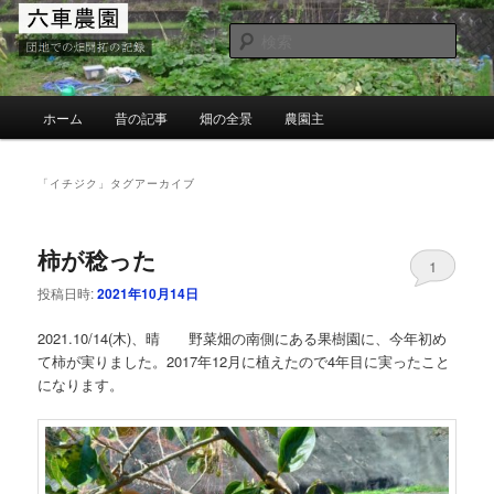
メ
サ
団地での畑の開墾と野菜作り
イ
ブ
検
ン
コ
索
コ
ン
MG六車農園
ン
テ
メ
ホーム
昔の記事
畑の全景
農園主
テ
ン
イ
ン
ツ
ン
ツ
へ
メ
「
イチジク
」タグアーカイブ
へ
移
ニ
移
動
ュ
動
ー
柿が稔った
1
投稿日時:
2021年10月14日
2021.10/14(木)、晴 野菜畑の南側にある果樹園に、今年初め
て柿が実りました。2017年12月に植えたので4年目に実ったこと
になります。