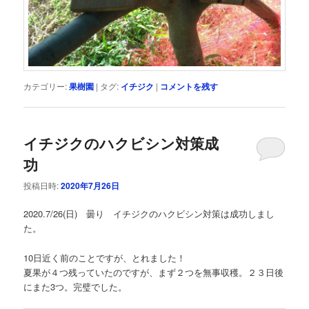
カテゴリー:
果樹園
|
タグ:
イチジク
|
コメントを残す
イチジクのハクビシン対策成
功
投稿日時:
2020年7月26日
2020.7/26(日) 曇り イチジクのハクビシン対策は成功しまし
た。
10日近く前のことですが、とれました！
夏果が４つ残っていたのですが、まず２つを無事収穫。２３日後
にまた3つ。完璧でした。