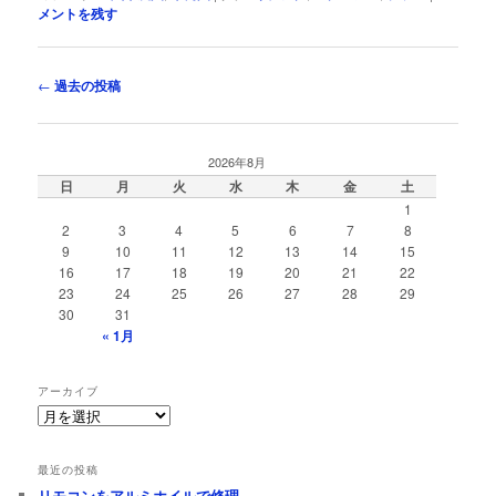
メントを残す
投
←
過去の投稿
稿
ナ
ビ
2026年8月
ゲ
日
月
火
水
木
金
土
ー
1
シ
2
3
4
5
6
7
8
ョ
9
10
11
12
13
14
15
ン
16
17
18
19
20
21
22
23
24
25
26
27
28
29
30
31
« 1月
アーカイブ
ア
ー
カ
最近の投稿
イ
リモコンをアルミホイルで修理