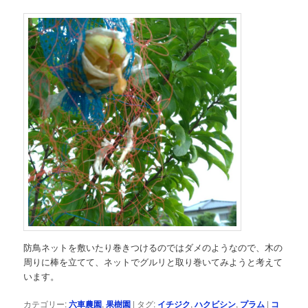
防鳥ネットを敷いたり巻きつけるのではダメのようなので、木の
周りに棒を立てて、ネットでグルリと取り巻いてみようと考えて
います。
カテゴリー:
六車農園
,
果樹園
|
タグ:
イチジク
,
ハクビシン
,
プラム
|
コ