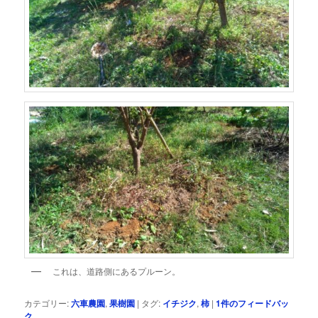
これは、道路側にあるプルーン。
カテゴリー:
六車農園
,
果樹園
|
タグ:
イチジク
,
柿
|
1
件のフィードバッ
ク