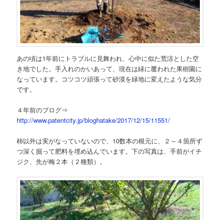
あの頃は1年前にトラブルに見舞われ、心中に似た荒涼とした空
き地でした。手入れのかいあって、現在は緑に覆われた果樹園に
なっています。コツコツ頑張って砂漠を緑地に変えたような気分
です。
４年前のブログ⇒
http://www.patentcity.jp/bloghatake/2017/12/15/11551/
柿以外は実がなっていないので、10数本の根元に、２～４箇所ず
つ深く掘って肥料を埋め込んでいます。下の写真は、手前がイチ
ジク、先が梅２本（２種類）。