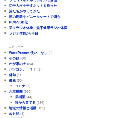
ブ
切干大根を干すネットを作った
孫たちがやってきた
苗の周囲をビニールシートで囲う
PCをSSD化
第１ラジオ体操／堂平健康ラジオ体操
ラジオ体操が8年目
カテゴリー
WordPressの使いこなし
(3)
その他
(60)
わが家の犬
(24)
パソコン、ＩＴ
(113)
俳句
(1)
健康
(50)
コロナ
(7)
六車農園
(960)
果樹園
(44)
種から育てる
(286)
地域の情報と活動
(131)
放射能
(4)