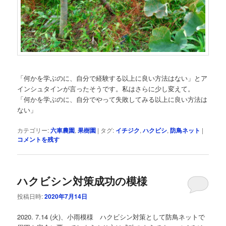
「何かを学ぶのに、自分で経験する以上に良い方法はない」とア
インシュタインが言ったそうです。私はさらに少し変えて。
「何かを学ぶのに、自分でやって失敗してみる以上に良い方法は
ない」
カテゴリー:
六車農園
,
果樹園
|
タグ:
イチジク
,
ハクビシ
,
防鳥ネット
|
コメントを残す
ハクビシン対策成功の模様
投稿日時:
2020年7月14日
2020. 7.14 (火)、小雨模様 ハクビシン対策として防鳥ネットで