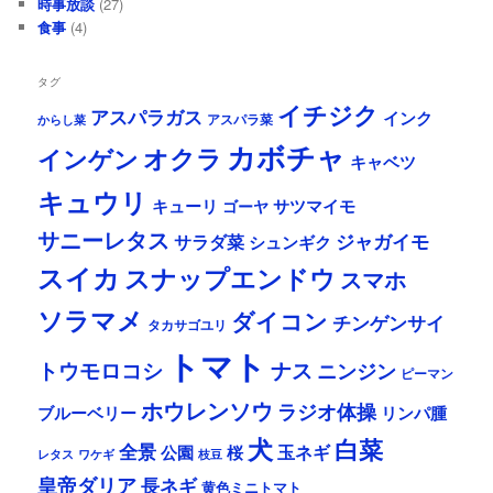
時事放談
(27)
食事
(4)
タグ
イチジク
アスパラガス
インク
アスパラ菜
からし菜
カボチャ
オクラ
インゲン
キャベツ
キュウリ
キューリ
サツマイモ
ゴーヤ
サニーレタス
ジャガイモ
サラダ菜
シュンギク
スイカ
スナップエンドウ
スマホ
ソラマメ
ダイコン
チンゲンサイ
タカサゴユリ
トマト
ナス
トウモロコシ
ニンジン
ピーマン
ホウレンソウ
ラジオ体操
リンパ腫
ブルーベリー
犬
白菜
全景
玉ネギ
公園
桜
レタス
ワケギ
枝豆
皇帝ダリア
長ネギ
黄色ミニトマト