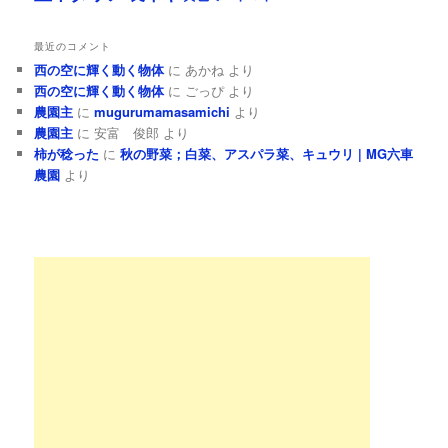
最近のコメント
西の空に輝く動く物体
に
あかね
より
西の空に輝く動く物体
に
ごっぴ
より
農園主
に
mugurumamasamichi
より
農園主
に
安富 俊郎
より
柿が稔った
に
秋の野菜；白菜、アスパラ菜、キュウリ | MG六車
農園
より