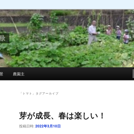
景
農園主
「
トマト
」タグアーカイブ
芽が成長、春は楽しい！
投稿日時:
2022年3月10日