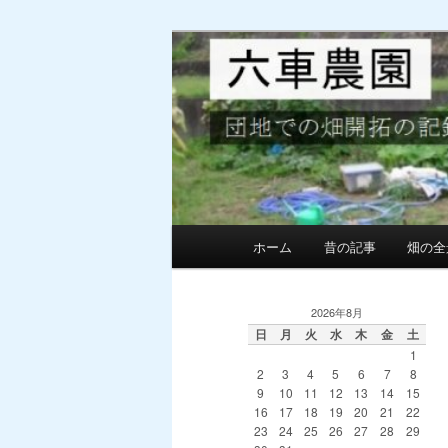
メ
サ
団地での畑の開墾と野菜作り
イ
ブ
ン
コ
MG六車農園
コ
ン
ン
テ
テ
ン
ン
ツ
ツ
へ
へ
移
メ
ホーム
昔の記事
畑の全
移
動
イ
動
ン
メ
2026年8月
ニ
日
月
火
水
木
金
土
1
ュ
2
3
4
5
6
7
8
ー
9
10
11
12
13
14
15
16
17
18
19
20
21
22
23
24
25
26
27
28
29