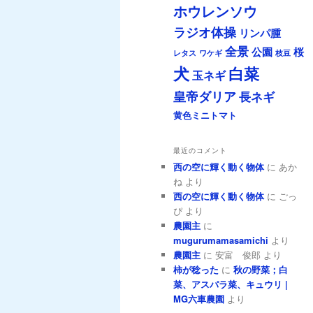
ホウレンソウ
ラジオ体操
リンパ腫
全景
公園
桜
レタス
ワケギ
枝豆
犬
白菜
玉ネギ
皇帝ダリア
長ネギ
黄色ミニトマト
最近のコメント
西の空に輝く動く物体
に
あか
ね
より
西の空に輝く動く物体
に
ごっ
ぴ
より
農園主
に
mugurumamasamichi
より
農園主
に
安富 俊郎
より
柿が稔った
に
秋の野菜；白
菜、アスパラ菜、キュウリ |
MG六車農園
より