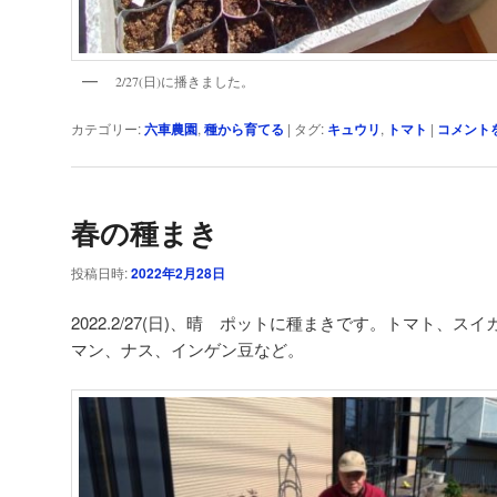
2/27(日)に播きました。
カテゴリー:
六車農園
,
種から育てる
|
タグ:
キュウリ
,
トマト
|
コメント
春の種まき
投稿日時:
2022年2月28日
2022.2/27(日)、晴 ポットに種まきです。トマト、
マン、ナス、インゲン豆など。