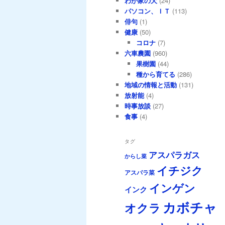
わが家の犬
(24)
パソコン、ＩＴ
(113)
俳句
(1)
健康
(50)
コロナ
(7)
六車農園
(960)
果樹園
(44)
種から育てる
(286)
地域の情報と活動
(131)
放射能
(4)
時事放談
(27)
食事
(4)
タグ
アスパラガス
からし菜
イチジク
アスパラ菜
インゲン
インク
カボチャ
オクラ