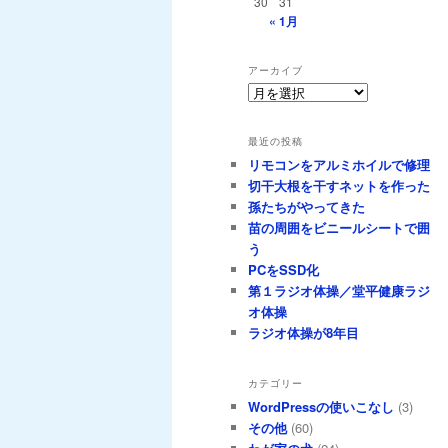
30
31
« 1月
アーカイブ
ア
ー
カ
最近の投稿
イ
リモコンをアルミホイルで修理
ブ
切干大根を干すネットを作った
孫たちがやってきた
苗の周囲をビニールシートで囲
う
PCをSSD化
第１ラジオ体操／堂平健康ラジ
オ体操
ラジオ体操が8年目
カテゴリー
WordPressの使いこなし
(3)
その他
(60)