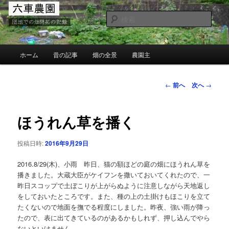
メ
団地での畑の開墾と野菜作り
イ
検
ン
索
コ
MG六車農園
ン
メ
ホーム
昔の記事
畑の全景
農園主
テ
イ
ン
ン
ツ
メ
投
←
前へ
次へ
→
へ
ニ
稿
移
ュ
ナ
動
ー
ビ
ほうれん草を播く
ゲ
ー
投稿日時:
2016年9月29日
シ
ョ
2016.8/29(木)、小雨 昨日、猫の額ほどの庭の畑にほうれん草を
ン
播きました。大蔵大臣がケイフンを撒いておいてくれたので、一
昨日スコップで土ぼこりが上がらぬように注意しながら天地返し
をしておいたところです。また、種の上の土掛けもほこりを立て
たくないので地面を撫でる程度にしました。昨夜、強い雨が降っ
たので、表に出てきているのがあるかもしれず、押し込んでやら
ないといけません。