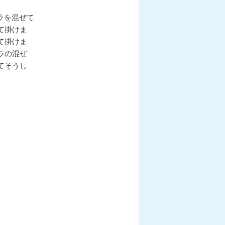
シ
ョ
ガラを混ぜて
ン
て掛けま
て掛けま
ラの混ぜ
てそうし