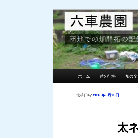
メ
団地での畑の開墾と野菜作り
イ
ン
MG六車農園
コ
ン
テ
ン
ツ
へ
メ
ホーム
昔の記事
畑の全
移
イ
動
ン
メ
投稿日時:
2015年5月13日
ニ
ュ
ー
太