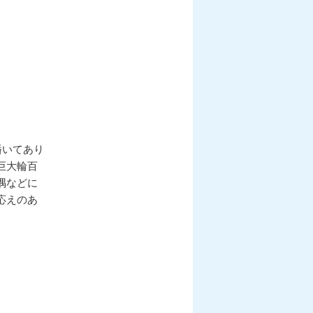
播いてあり
巨大輪百
隅などに
応えのあ