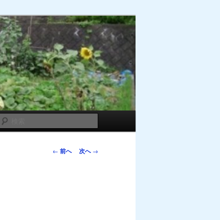
検
索
投
←
前へ
次へ
→
稿
ナ
ビ
ゲ
ー