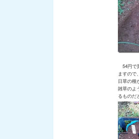
54円で
ますので
日草の種
雑草のよ
るものだ