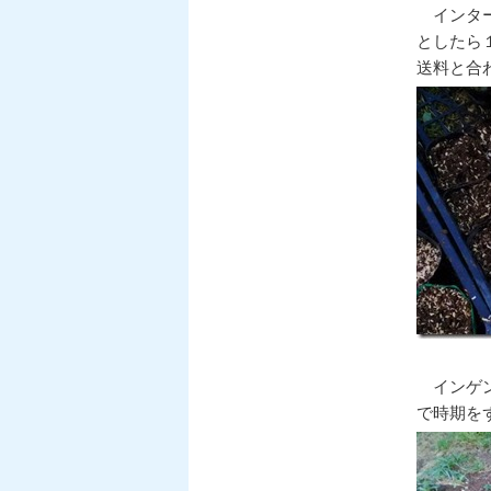
インター
としたら
送料と合
インゲン
で時期を