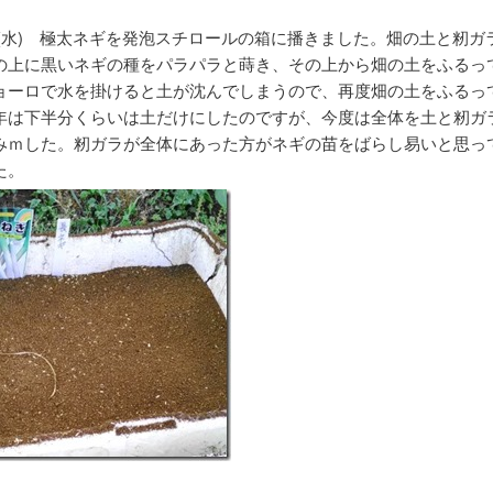
5/13(水) 極太ネギを発泡スチロールの箱に播きました。畑の土と籾
の上に黒いネギの種をパラパラと蒔き、その上から畑の土をふるっ
ョーロで水を掛けると土が沈んでしまうので、再度畑の土をふるっ
年は下半分くらいは土だけにしたのですが、今度は全体を土と籾ガ
みｍした。籾ガラが全体にあった方がネギの苗をばらし易いと思っ
た。