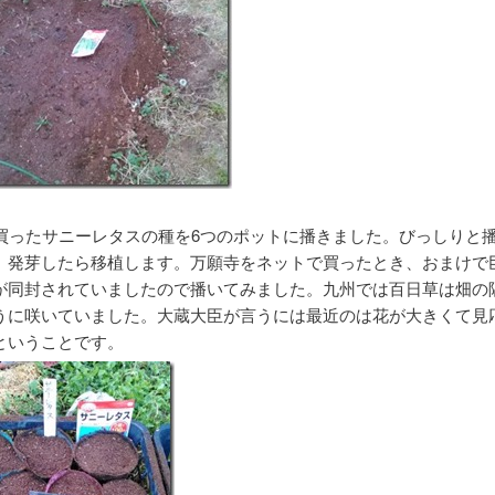
買ったサニーレタスの種を6つのポットに播きました。びっしりと
、発芽したら移植します。万願寺をネットで買ったとき、おまけで
が同封されていましたので播いてみました。九州では百日草は畑の
うに咲いていました。大蔵大臣が言うには最近のは花が大きくて見
ということです。