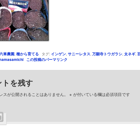
六車農園
,
種から育てる
タグ:
インゲン
,
サニーレタス
,
万願寺トウガラシ
,
太ネギ
,
mamasamichi
この投稿のパーマリンク
ントを残す
レスが公開されることはありません。
※
が付いている欄は必須項目です
ト
※