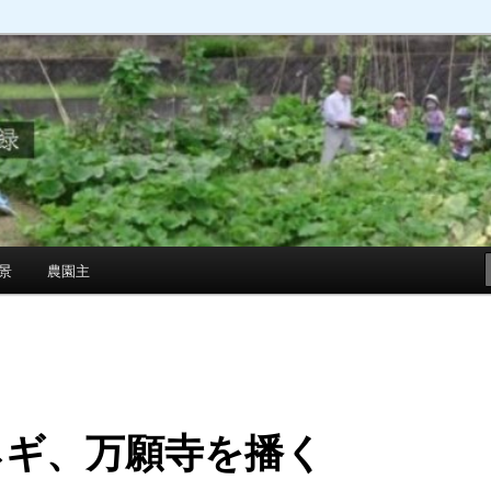
景
農園主
ネギ、万願寺を播く