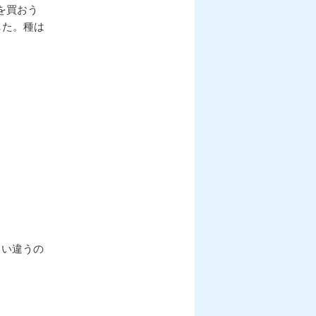
を買おう
した。種は
らい違うの