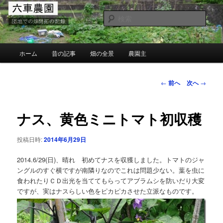
メ
団地での畑の開墾と野菜作り
イ
検
ン
索
コ
MG六車農園
ン
メ
ホーム
昔の記事
畑の全景
農園主
テ
イ
ン
ン
ツ
メ
投
←
前へ
次へ
→
へ
ニ
稿
移
ュ
ナ
動
ー
ビ
ナス、黄色ミニトマト初収穫
ゲ
ー
投稿日時:
2014年6月29日
シ
ョ
2014.6/29(日)、晴れ 初めてナスを収獲しました。トマトのジャ
ン
ングルのすぐ横ですが南隣りなのでこれは問題少ない。葉を虫に
食われたりＣＤ出光を当ててもらってアブラムシを防いだり大変
ですが、実はナスらしい色をピカピカさせた立派なものです。