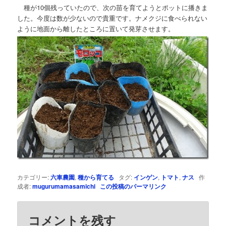
種が10個残っていたので、次の苗を育てようとポットに播きま
した。今度は数が少ないので貴重です。ナメクジに食べられない
ように地面から離したところに置いて発芽させます。
カテゴリー:
六車農園
,
種から育てる
タグ:
インゲン
,
トマト
,
ナス
作
成者:
mugurumamasamichi
この投稿のパーマリンク
コメントを残す