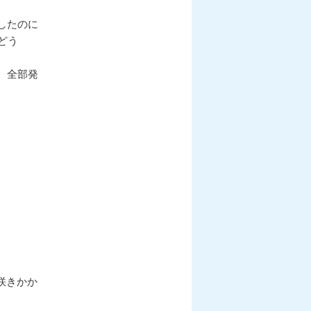
シ
ョ
いしたのに
ン
どう
、全部発
咲きかか