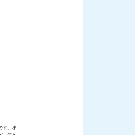
です。味
が、何と