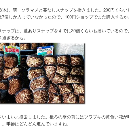
10/22(木)、晴 ソラマメと蔓なしスナップを播きました。200円くら
は7個しか入っていなかったので、100円ショップでまた購入するか
ナップは、蔓ありスナップをすでに30個くらいも播いているので
多過ぎるかも。
いよいよ撤去しました。後ろの壁の前にはツワブキの黄色い花が
す。季節はどんどん進んでいますね。