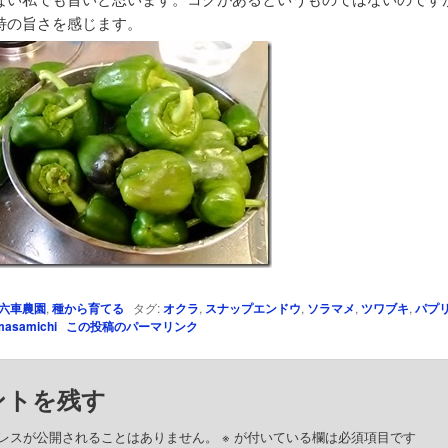
特の旨さを感じます。
六車農園
,
種から育てる
タグ:
オクラ
,
スナップエンドウ
,
ソラマメ
,
ツワブキ
,
パプ
asamichi
この投稿のパーマリンク
ントを残す
レスが公開されることはありません。
※
が付いている欄は必須項目です