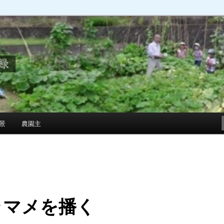
景
農園主
ラマメを播く