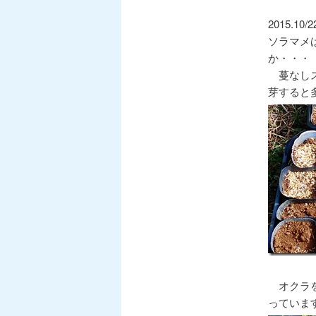
2015.
ソラマメ
か・・・
蔓なしス
芽すると
オクラを
っていま