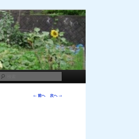
検
索
投
←
前へ
次へ
→
稿
ナ
ビ
ゲ
ー