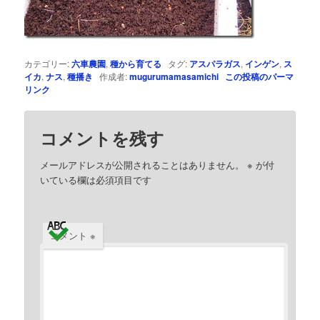
カテゴリー:
六車農園
,
種から育てる
タグ:
アスパラガス
,
インゲン
,
ス
イカ
,
ナス
,
種播き
作成者:
mugurumamasamichi
この投稿のパーマ
リンク
コメントを残す
メールアドレスが公開されることはありません。
※
が付
いている欄は必須項目です
コメント
※