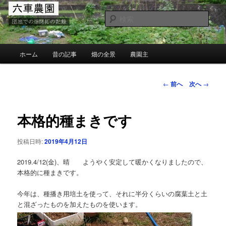
メ
団地での畑の開墾と野菜作り
イ
検
ン
索
コ
MG六車農園
ン
メ
ホーム
昔の記事
畑の全景
農園主
テ
イ
ン
ン
ツ
メ
投
←
前へ
次へ
→
へ
ニ
稿
移
ュ
ナ
動
ー
ビ
本格的種まきです
ゲ
ー
投稿日時:
2019年4月12日
シ
ョ
2019.4/12(金)、晴 ようやく安定して暖かくなりましたので、
ン
本格的に種まきです。
今年は、種播き用培土を使って、それに半分くらいの腐葉土と土
と混ざったものを加えたものを使います。