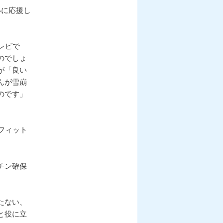
いに応援し
レビで
のでしょ
が「良い
んが雪崩
のです」
フィット
チン確保
たない、
と役に立