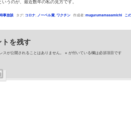
というのが、最近数年の私の見方です。
時事放談
タグ:
コロナ
,
ノーベル賞
,
ワクチン
作成者:
mugurumamasamichi
こ
ントを残す
レスが公開されることはありません。
※
が付いている欄は必須項目です
ト
※