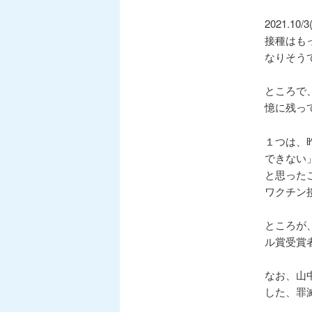
2021.
接種はも
なりそう
ところで
憶に残っ
１つは、
できない
と思った
ワクチン
ところが
ル賞受賞
なお、山
した、罪