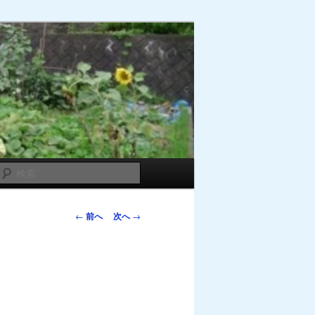
検
索
投
←
前へ
次へ
→
稿
ナ
ビ
ゲ
ー