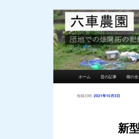
メ
団地での畑の開墾と野菜作り
イ
ン
MG六車農園
コ
ン
テ
ン
ツ
へ
メ
ホーム
昔の記事
畑の全
移
イ
動
ン
メ
投稿日時:
2021年10月3日
ニ
ュ
ー
新