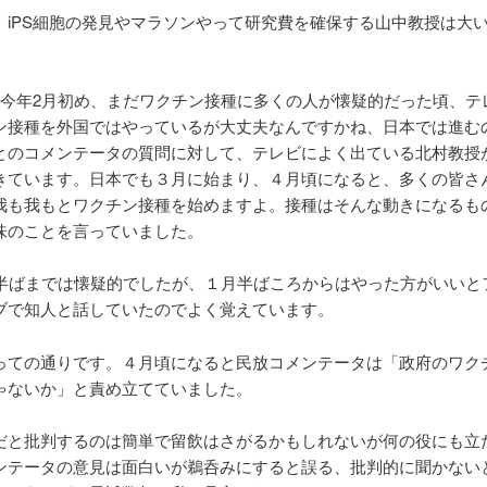
、iPS細胞の発見やマラソンやって研究費を確保する山中教授は大
。
、今年2月初め、まだワクチン接種に多くの人が懐疑的だった頃、テ
ン接種を外国ではやっているが大丈夫なんですかね、日本では進む
とのコメンテータの質問に対して、テレビによく出ている北村教授
きています。日本でも３月に始まり、４月頃になると、多くの皆さ
我も我もとワクチン接種を始めますよ。接種はそんな動きになるも
味のことを言っていました。
月半ばまでは懐疑的でしたが、１月半ばころからはやった方がいいと
ブで知人と話していたのでよく覚えています。
っての通りです。４月頃になると民放コメンテータは「政府のワク
ゃないか」と責め立てていました。
だと批判するのは簡単で留飲はさがるかもしれないが何の役にも立
ンテータの意見は面白いが鵜呑みにすると誤る、批判的に聞かない