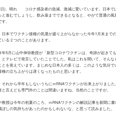
10/3(日)、晴れ コロナ感染者の急減、激減に驚いています。日本
っと進むでしょうし、飲み薬までできるとなると、やがて普通の風
です。
、日本でワクチン接種の気運が盛り上がらなかった今年1月末まで
ている２つのことがあります。
昨年5月に山中伸弥教授が「新型コロナワクチンは、奇跡が起きても
」とテレビで発言していたことでした。私はこれを聞いて、そんな
ことを覚えています。まじめな日本人の多くは、このような気分で
接種の立ち上がりは遅くなったものと思います。
、それから半年もしないうちにｍRNAワクチンが出来上がりました
者と言えども専門外のことは間違いますね、当然のことですが。
中教授は今年の初夏のころ、ｍRNAワクチンの解説記事を新聞に書
滅ぼしの気持ちがあったのかもしれないな、と思って読みました。