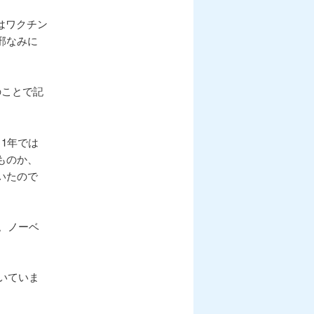
シ
ョ
ではワクチン
ン
邪なみに
のことで記
1年では
ものか、
いたので
。ノーベ
いていま